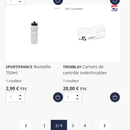
Dès 2 quantités
Bouteille
Cartons de
SPORTIFRANCE
TREMBLAY
750ml
contrôle indéchirables
1 couleur
1 couleur
2,90 €
20,00 €
TTC
TTC
1
2
/ 4
3
4
Précédent
Suivant