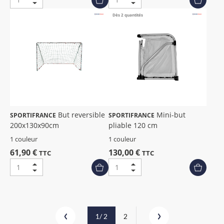
Dès 2 quantités
But reversible
Mini-but
SPORTIFRANCE
SPORTIFRANCE
200x130x90cm
pliable 120 cm
1 couleur
1 couleur
61,90 €
130,00 €
TTC
TTC
1
/ 2
2
Précédent
Suivant