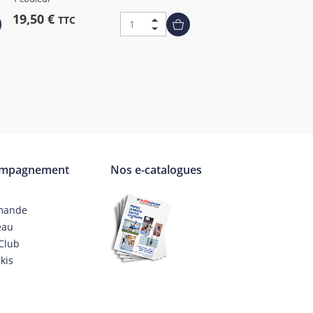
19,50 €
TTC
ompagnement
Nos e-catalogues
mande
eau
Club
kis