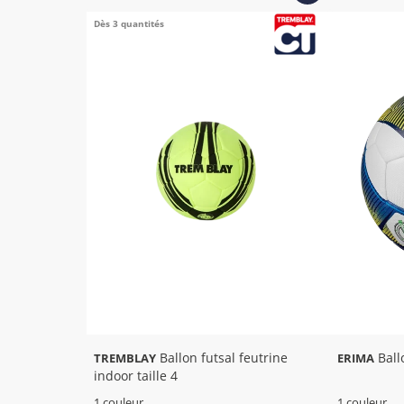
Dès 3 quantités
Ballon futsal feutrine
Ball
TREMBLAY
ERIMA
indoor taille 4
1 couleur
1 couleur