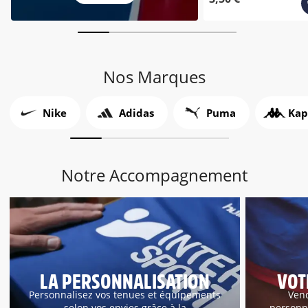
Nos Marques
Nike
Adidas
Puma
Kap
Notre Accompagnement
LA PERSONNALISATION
VOT
Personnalisez vos tenues et équipements
Vend
selon vos envies grâce à la
personna