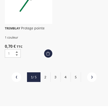
Protege pointe
TREMBLAY
1 couleur
0,70 €
TTC
1
/ 5
2
3
4
5
Précédent
Suivant