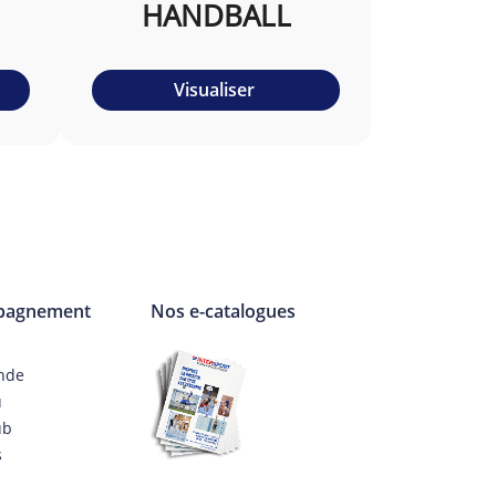
HANDBALL
Visualiser
pagnement
Nos e-catalogues
nde
u
ub
s