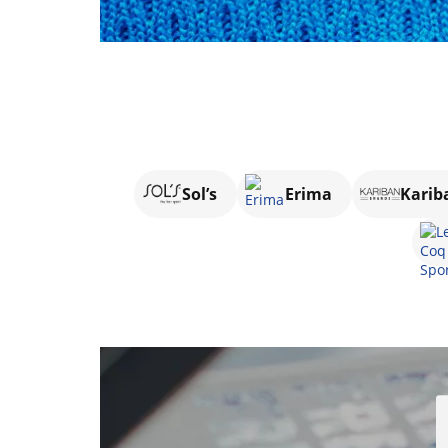
Sol’s
Erima
Karib