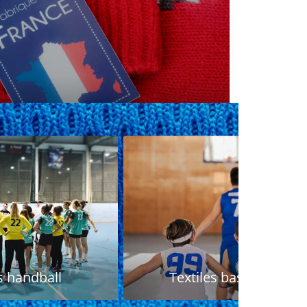
s handball
Textiles basketball