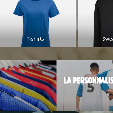
T-shirts
Swea
LA PERSONNALI