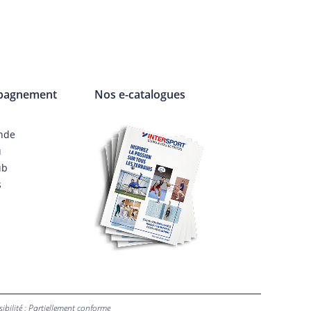
pagnement
Nos e-catalogues
nde
u
ub
s
sibilité : Partiellement conforme