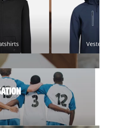
tshirts
Vestes
SATION