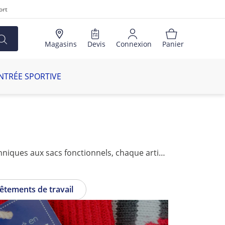
ort
Magasins
Devis
Connexion
Panier
NTRÉE SPORTIVE
Habillez vos équipes avec style grâce à notre gamme complète de textiles et bagagerie. Des maillots techniques aux sacs fonctionnels, chaque article est conçu pour répondre aux exigences des clubs, associations et collectivités. Explorez nos collections signées Adidas, Nike et bien d'autres, alliant confort, qualité et praticité. Que ce soit pour l'entraînement ou la compétition, Intersport Clubs & Collectivités vous équipe de la tête aux pieds, avec des matières et un design adaptés à chaque discipline sportive.
êtements de travail