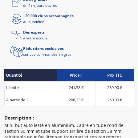
en 48h jours ouvrés
+20 000 clubs accompagnés
au quotidien
Des experts
à votre écoute
Réductions exclusives
sur vos commandes en gros
Quantité
Prix HT
Prix TTC
L'unité
241,58 €
289,90 €
A partir de 2
208,33 €
250,00 €
Description :
Mini-but auto lesté en aluminium. Cadre en tube rond de
section 80 mm et tube support arrière de section 38 mm
rabattable pour faciliter son transport et son rangement.