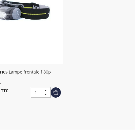
Lampe frontale f 80p
TICS
r
€
TTC