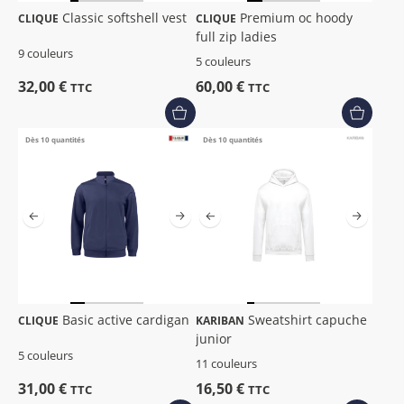
Classic softshell vest
Premium oc hoody
CLIQUE
CLIQUE
full zip ladies
9 couleurs
5 couleurs
32,00 €
60,00 €
TTC
TTC
Dès 10 quantités
Dès 10 quantités
Basic active cardigan
Sweatshirt capuche
CLIQUE
KARIBAN
junior
5 couleurs
11 couleurs
31,00 €
16,50 €
TTC
TTC