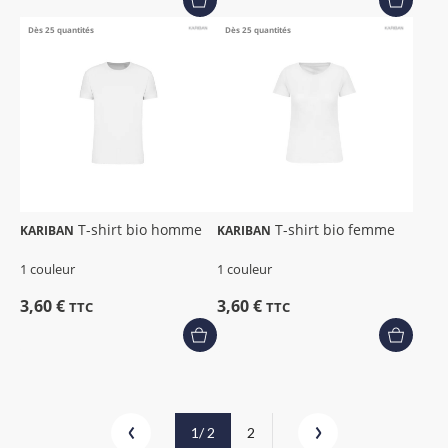
Dès 25 quantités
Dès 25 quantités
T-shirt bio homme
T-shirt bio femme
KARIBAN
KARIBAN
1 couleur
1 couleur
3,60 €
3,60 €
TTC
TTC
1
/ 2
2
Précédent
Suivant