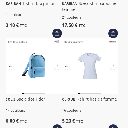
T-shirt bio junior
Sweatshirt capuche
KARIBAN
KARIBAN
femme
1 couleur
21 couleurs
3,10 €
17,50 €
TTC
TTC
Dès 10 quantités
Dès 25 quantités
Sac à dos rider
T-shirt basic t femme
SOL'S
CLIQUE
14 couleurs
16 couleurs
6,00 €
5,20 €
TTC
TTC