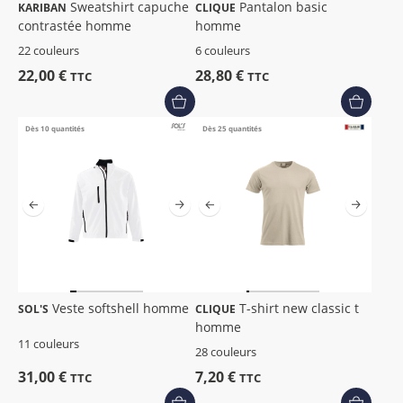
Sweatshirt capuche
Pantalon basic
KARIBAN
CLIQUE
contrastée homme
homme
22 couleurs
6 couleurs
22,00 €
28,80 €
TTC
TTC
Dès 10 quantités
Dès 25 quantités
Veste softshell homme
T-shirt new classic t
SOL'S
CLIQUE
homme
11 couleurs
28 couleurs
31,00 €
7,20 €
TTC
TTC