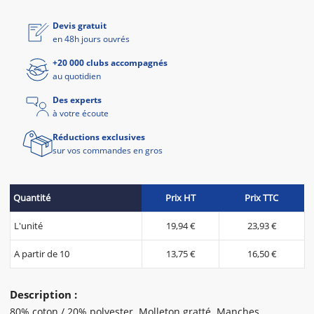
Devis gratuit
en 48h jours ouvrés
+20 000 clubs accompagnés
au quotidien
Des experts
à votre écoute
Réductions exclusives
sur vos commandes en gros
Quantité
Prix HT
Prix TTC
L'unité
19,94 €
23,93 €
A partir de 10
13,75 €
16,50 €
Description :
80% coton / 20% polyester. Molleton gratté. Manches