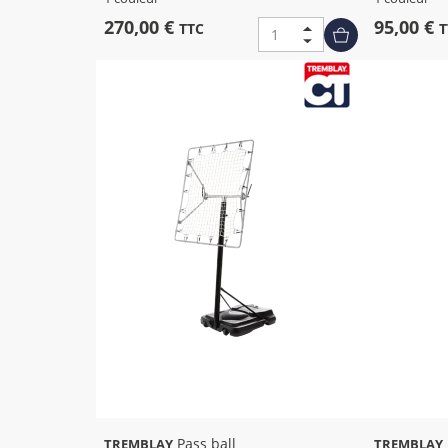
270,00 €
95,00 €
TTC
T
Pass ball
Mannequin avec socle -
TREMBLAY
TREMBLAY