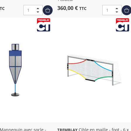
360,00 €
TC
TTC
Cible en maille - foot - 6 x
TREMBLAY