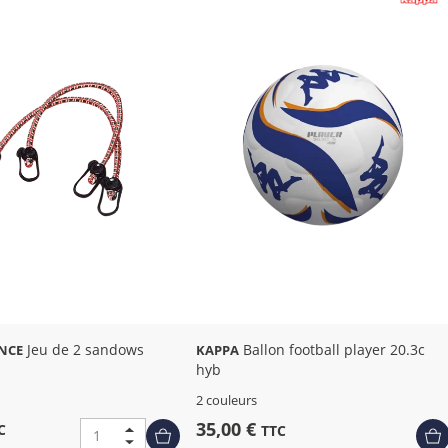
Jeu de 2 sandows
Ballon football player 20.3c
NCE
KAPPA
hyb
2 couleurs
35,00 €
C
TTC