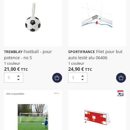
Football - pour
Filet pour but
TREMBLAY
SPORTIFRANCE
potence - no 5
auto lesté alu 06406
1 couleur
1 couleur
21,00 €
24,90 €
TTC
TTC
Dès 4 quantités