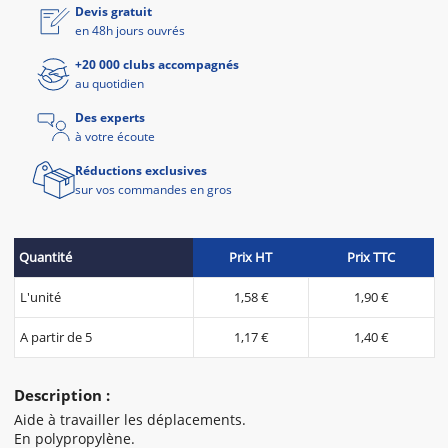
Devis gratuit
en 48h jours ouvrés
+20 000 clubs accompagnés
au quotidien
Des experts
à votre écoute
Réductions exclusives
sur vos commandes en gros
Quantité
Prix HT
Prix TTC
L'unité
1,58 €
1,90 €
A partir de 5
1,17 €
1,40 €
Description :
Aide à travailler les déplacements.
En polypropylène.