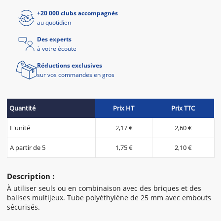
+20 000 clubs accompagnés
au quotidien
Des experts
à votre écoute
Réductions exclusives
sur vos commandes en gros
Quantité
Prix HT
Prix TTC
L'unité
2,17 €
2,60 €
A partir de 5
1,75 €
2,10 €
Description :
À utiliser seuls ou en combinaison avec des briques et des
balises multijeux. Tube polyéthylène de 25 mm avec embouts
sécurisés.