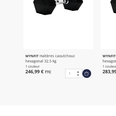
Haltères caoutchouc
Haltè
WYNFIT
WYNFIT
hexagonal 32.5 kg
hexagon
1 couleur
1 couleu
246,99 €
283,9
TTC