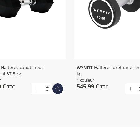
res caoutchouc
Haltères uréthane ronds 44
WYNFIT
al 37.5 kg
kg
r
1 couleur
9 €
545,99 €
TTC
TTC