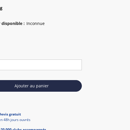
kg
 disponible
:
Ajouter au panier
Devis gratuit
en 48h jours ouvrés
+20 000 clubs accompagnés