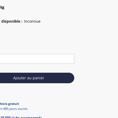
 kg
 disponible
:
Ajouter au panier
Devis gratuit
en 48h jours ouvrés
+20 000 clubs accompagnés