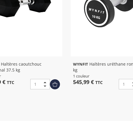
res caoutchouc
Haltères uréthane ronds 44
WYNFIT
al 37.5 kg
kg
r
1 couleur
9 €
545,99 €
TTC
TTC