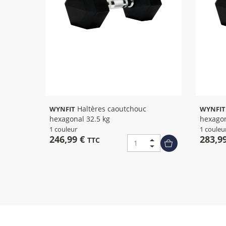
Haltères caoutchouc
Haltè
WYNFIT
WYNFIT
hexagonal 32.5 kg
hexagon
1 couleur
1 couleu
246,99 €
283,9
TTC