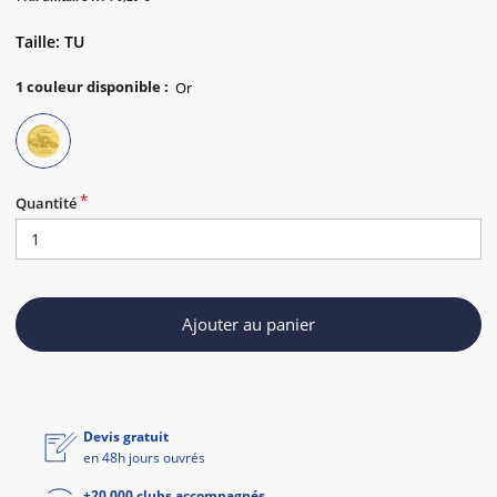
Taille: TU
1
couleur disponible
:
Quantité
Ajouter au panier
Devis gratuit
en 48h jours ouvrés
+20 000 clubs accompagnés