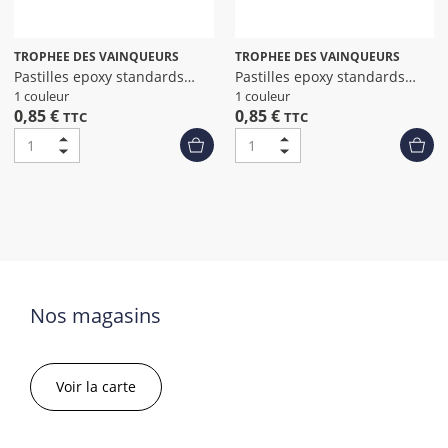
TROPHEE DES VAINQUEURS
TROPHEE DES VAINQUEURS
Pastilles epoxy standards
Pastilles epoxy standards
petanque
padel dia
1 couleur
1 couleur
0,85 €
0,85 €
TTC
TTC
Nos magasins
Voir la carte