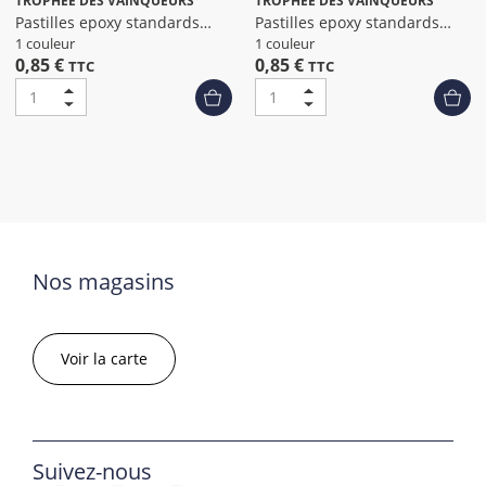
TROPHEE DES VAINQUEURS
TROPHEE DES VAINQUEURS
Pastilles epoxy standards
Pastilles epoxy standards
petanque
padel dia
1 couleur
1 couleur
0,85 €
0,85 €
TTC
TTC
Nos magasins
Voir la carte
Suivez-nous