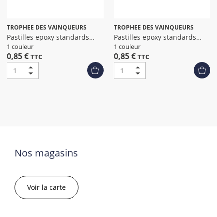
TROPHEE DES VAINQUEURS
TROPHEE DES VAINQUEURS
Pastilles epoxy standards
Pastilles epoxy standards
petanque
padel dia
1 couleur
1 couleur
0,85 €
0,85 €
TTC
TTC
Nos magasins
Voir la carte