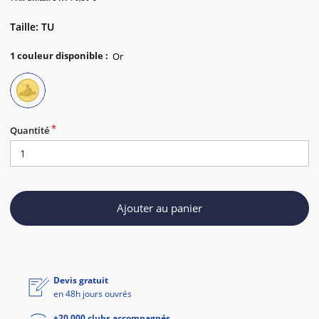
Taille: TU
1
couleur disponible
:
Quantité
Ajouter au panier
Devis gratuit
en 48h jours ouvrés
+20 000 clubs accompagnés