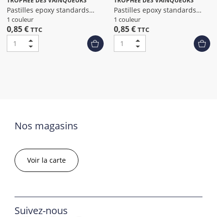
TROPHEE DES VAINQUEURS
TROPHEE DES VAINQUEURS
Pastilles epoxy standards
Pastilles epoxy standards
petanque
padel dia
1 couleur
1 couleur
0,85 €
0,85 €
TTC
TTC
Nos magasins
Voir la carte
Suivez-nous