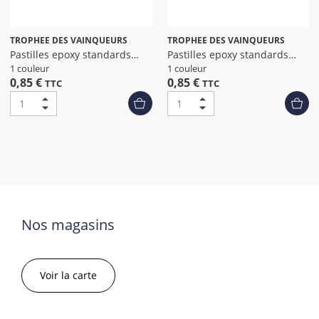
TROPHEE DES VAINQUEURS
TROPHEE DES VAINQUEURS
Pastilles epoxy standards
Pastilles epoxy standards
petanque
padel dia
1 couleur
1 couleur
0,85 €
0,85 €
TTC
TTC
Nos magasins
Voir la carte