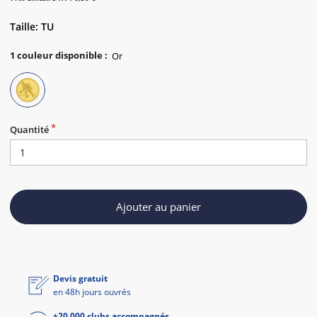
Taille: TU
1
couleur disponible
:
Quantité
Ajouter au panier
Devis gratuit
en 48h jours ouvrés
+20 000 clubs accompagnés