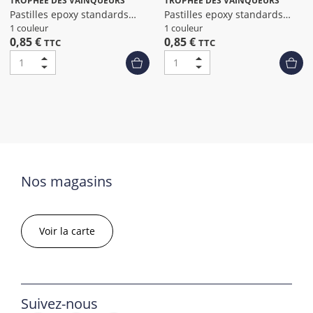
TROPHEE DES VAINQUEURS
TROPHEE DES VAINQUEURS
Pastilles epoxy standards
Pastilles epoxy standards
petanque
padel dia
1 couleur
1 couleur
0,85 €
0,85 €
TTC
TTC
Nos magasins
Voir la carte
Suivez-nous