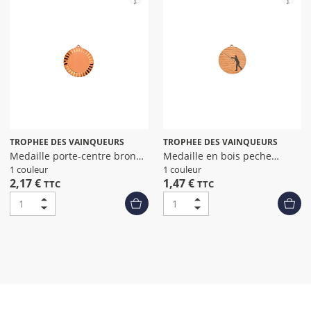
TROPHEE DES VAINQUEURS
TROPHEE DES VAINQUEURS
Medaille porte-centre bronze
Medaille en bois peche
diamet
diametre 50
1 couleur
1 couleur
2,17 €
1,47 €
TTC
TTC