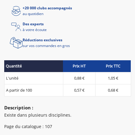
+20 000 clubs accompagnés
au quotidien
Des experts
à votre écoute
Réductions exclusives
sur vos commandes en gros
Quantité
Prix HT
Prix TTC
L'unité
0,88 €
1,05 €
A partir de 100
0,57 €
0,68 €
Description :
Existe dans plusieurs disciplines.
Page du catalogue : 107