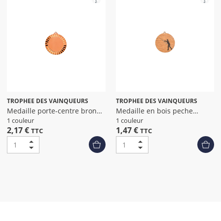
TROPHEE DES VAINQUEURS
TROPHEE DES VAINQUEURS
Medaille porte-centre bronze
Medaille en bois peche
diamet
diametre 50
1 couleur
1 couleur
2,17 €
1,47 €
TTC
TTC