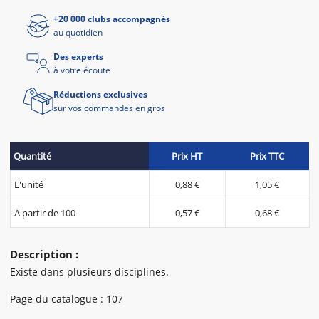
+20 000 clubs accompagnés
au quotidien
Des experts
à votre écoute
Réductions exclusives
sur vos commandes en gros
Quantité
Prix HT
Prix TTC
L'unité
0,88 €
1,05 €
A partir de 100
0,57 €
0,68 €
Description :
Existe dans plusieurs disciplines.
Page du catalogue : 107