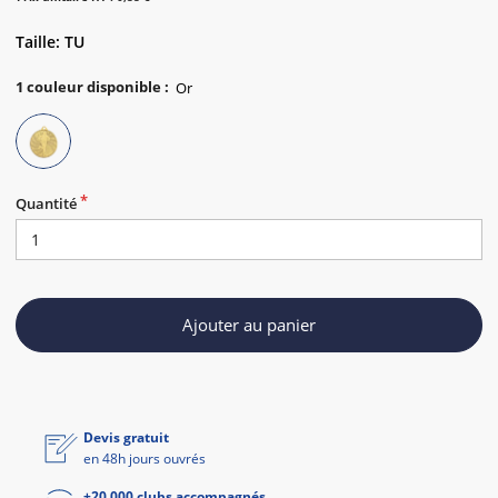
Taille: TU
1
couleur disponible
:
Quantité
Ajouter au panier
Devis gratuit
en 48h jours ouvrés
+20 000 clubs accompagnés