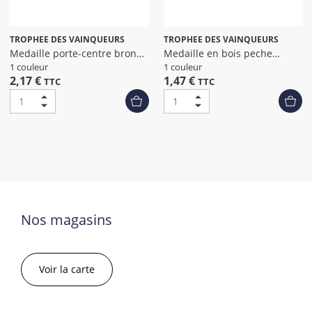
TROPHEE DES VAINQUEURS
TROPHEE DES VAINQUEURS
Medaille porte-centre bronze
Medaille en bois peche
diamet
diametre 50
1 couleur
1 couleur
2,17 €
1,47 €
TTC
TTC
Nos magasins
Voir la carte