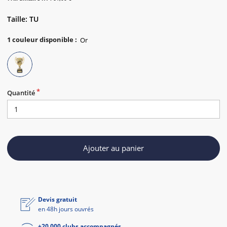
Taille: TU
1
couleur disponible
:
Quantité
Ajouter au panier
Devis gratuit
en 48h jours ouvrés
+20 000 clubs accompagnés