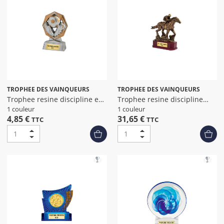
TROPHEE DES VAINQUEURS
TROPHEE DES VAINQUEURS
Trophee resine discipline eco
Trophee resine discipline
argen
bronze eq
1 couleur
1 couleur
4,85 €
31,65 €
TTC
TTC