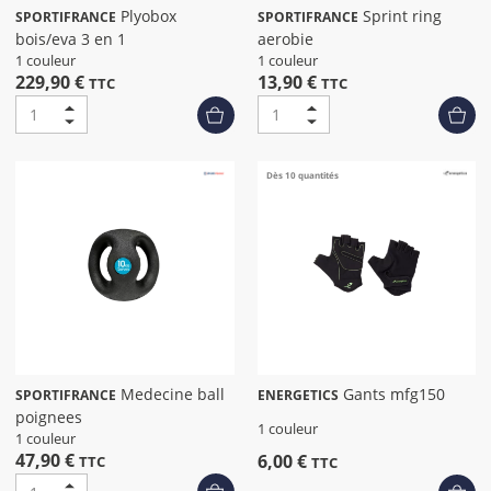
Plyobox
Sprint ring
SPORTIFRANCE
SPORTIFRANCE
bois/eva 3 en 1
aerobie
1 couleur
1 couleur
229,90 €
13,90 €
TTC
TTC
Dès 10 quantités
Medecine ball
Gants mfg150
SPORTIFRANCE
ENERGETICS
poignees
1 couleur
1 couleur
47,90 €
6,00 €
TTC
TTC