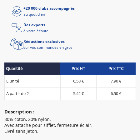
+20 000 clubs accompagnés
au quotidien
Des experts
à votre écoute
Réductions exclusives
sur vos commandes en gros
Quantité
Prix HT
Prix TTC
L'unité
6,58 €
7,90 €
A partir de 2
5,42 €
6,50 €
Description :
80% coton, 20% nylon.
Avec attache pour sifflet, fermeture éclair.
Livré sans jeton.