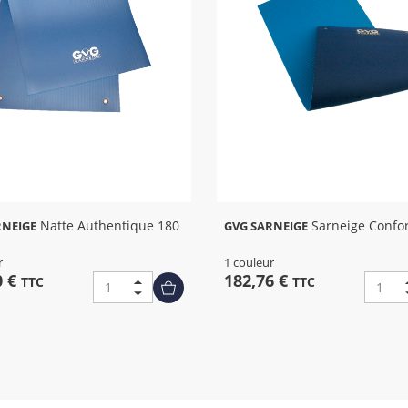
Natte Authentique 180
Sarneige Confor
RNEIGE
GVG SARNEIGE
r
1 couleur
0 €
182,76 €
TTC
TTC