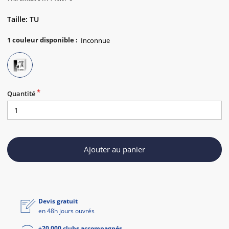
Taille: TU
1
couleur disponible
:
Quantité
Ajouter au panier
Devis gratuit
en 48h jours ouvrés
+20 000 clubs accompagnés