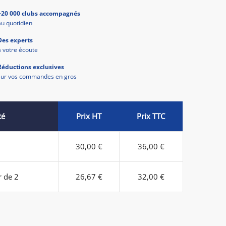
+20 000 clubs accompagnés
au quotidien
Des experts
à votre écoute
Réductions exclusives
sur vos commandes en gros
té
Prix HT
Prix TTC
30,00 €
36,00 €
r de 2
26,67 €
32,00 €