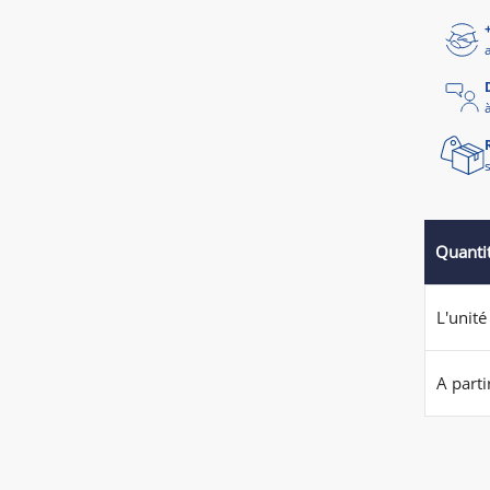
Quanti
L'unité
A parti