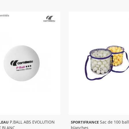
antités
P.BALL ABS EVOLUTION
Sac de 100 balles
LEAU
SPORTIFRANCE
F BLANC
blanches