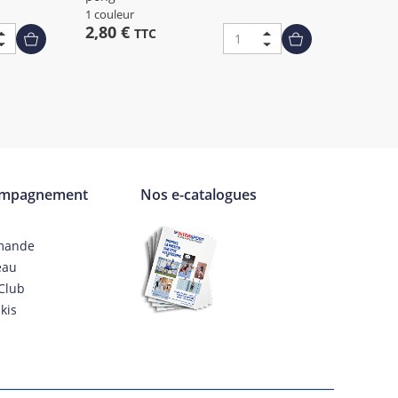
1 couleur
2,80 €
TTC
ompagnement
Nos e-catalogues
mande
eau
Club
kis