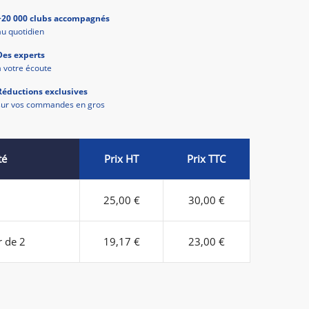
+20 000 clubs accompagnés
au quotidien
Des experts
à votre écoute
Réductions exclusives
sur vos commandes en gros
té
Prix HT
Prix TTC
25,00 €
30,00 €
r de 2
19,17 €
23,00 €