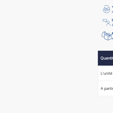
Quanti
L'unité
A parti