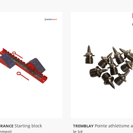
Starting block
Pointe athletisme aiguille -
FRANCE
TREMBLAY
nement
le lot