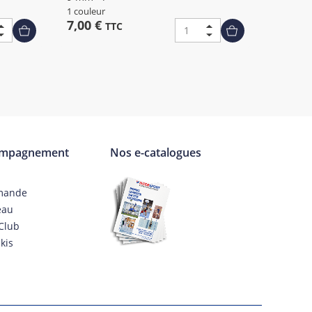
1 couleur
7,00 €
TTC
ompagnement
Nos e-catalogues
mande
eau
Club
kis