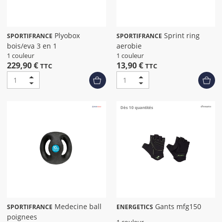
Plyobox
Sprint ring
SPORTIFRANCE
SPORTIFRANCE
bois/eva 3 en 1
aerobie
1 couleur
1 couleur
229,90 €
13,90 €
TTC
TTC
Dès 10 quantités
Medecine ball
Gants mfg150
SPORTIFRANCE
ENERGETICS
poignees
1 couleur