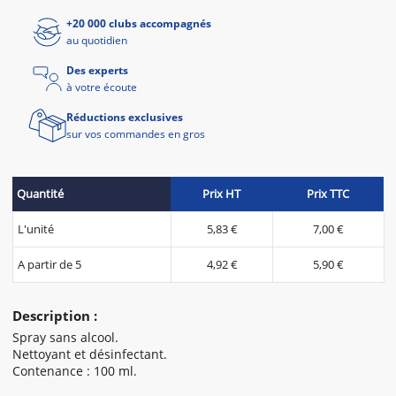
+20 000 clubs accompagnés
au quotidien
Des experts
à votre écoute
Réductions exclusives
sur vos commandes en gros
Quantité
Prix HT
Prix TTC
L'unité
5,83 €
7,00 €
A partir de 5
4,92 €
5,90 €
Description :
Spray sans alcool.
Nettoyant et désinfectant.
Contenance : 100 ml.