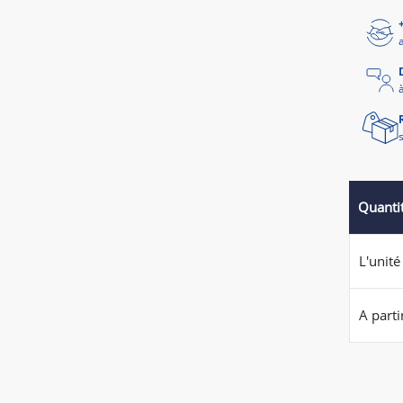
Quanti
L'unité
A parti