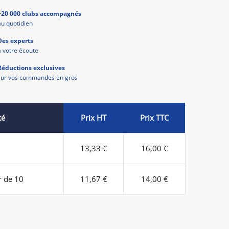
+20 000 clubs accompagnés
au quotidien
Des experts
à votre écoute
Réductions exclusives
sur vos commandes en gros
té
Prix HT
Prix TTC
13,33 €
16,00 €
r de 10
11,67 €
14,00 €