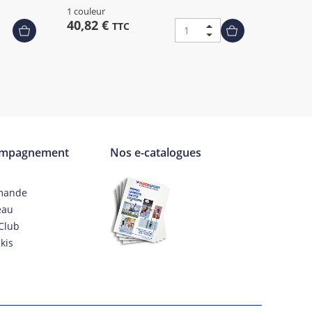
1 couleur
40,82 €
TTC
ompagnement
Nos e-catalogues
mande
eau
Club
kis