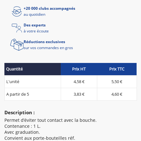
+20 000 clubs accompagnés
au quotidien
Des experts
à votre écoute
Réductions exclusives
sur vos commandes en gros
Quantité
Prix HT
Prix TTC
L'unité
4,58 €
5,50 €
A partir de 5
3,83 €
4,60 €
Description :
Permet d’éviter tout contact avec la bouche.
Contenance : 1 L.
Avec graduation.
Convient aux porte-bouteilles réf.