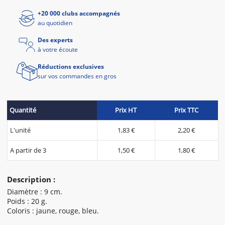
+20 000 clubs accompagnés
au quotidien
Des experts
à votre écoute
Réductions exclusives
sur vos commandes en gros
Quantité
Prix HT
Prix TTC
L'unité
1,83 €
2,20 €
A partir de 3
1,50 €
1,80 €
Description :
Diamètre : 9 cm.
Poids : 20 g.
Coloris : jaune, rouge, bleu.