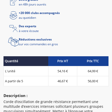
en 48h jours ouvrés
+20 000 clubs accompagnés
au quotidien
Des experts
à votre écoute
Réductions exclusives
sur vos commandes en gros
Quantité
Prix HT
Prix TTC
L'unité
54,16 €
64,99 €
A partir de 5
46,67 €
56,00 €
Description :
Corde d’oscillation de grande résistance permettant une
multitude d’exercices intenses sollicitant plusieurs groupes
musculaires simultanément. Mettez à l’épreuve votre