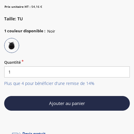
Prix unitaire HT :
54,16 €
Taille: TU
1
couleur disponible
:
Quantité
Plus que 4 pour bénéficier d'une remise de 14%
Ajouter au panier
Devis gratuit