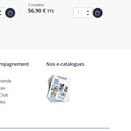
1 couleur
56,90 €
TTC
ompagnement
Nos e-catalogues
mande
eau
Club
kis