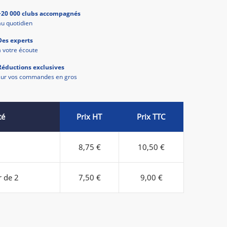
+20 000 clubs accompagnés
au quotidien
Des experts
à votre écoute
Réductions exclusives
sur vos commandes en gros
té
Prix HT
Prix TTC
8,75 €
10,50 €
r de 2
7,50 €
9,00 €