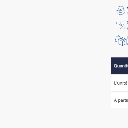
Quanti
L'unité
A parti