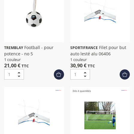
Football - pour
Filet pour but
TREMBLAY
SPORTIFRANCE
potence - no 5
auto lesté alu 06406
1 couleur
1 couleur
21,00 €
30,90 €
TTC
TTC
Dès 4 quantités