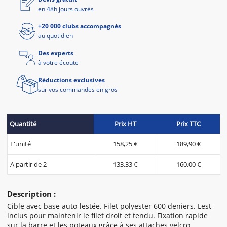
en 48h jours ouvrés
+20 000 clubs accompagnés
au quotidien
Des experts
à votre écoute
Réductions exclusives
sur vos commandes en gros
Quantité
Prix HT
Prix TTC
L'unité
158,25 €
189,90 €
A partir de 2
133,33 €
160,00 €
Description :
Cible avec base auto-lestée. Filet polyester 600 deniers. Lest
inclus pour maintenir le filet droit et tendu. Fixation rapide
sur la barre et les poteaux grâce à ses attaches velcro.