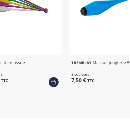
+ 2
re de massue
Massue jonglerie 
TREMBLAY
rs
3 couleurs
€
7,50 €
TTC
TTC