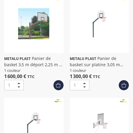
Panier de
Panier de
METALU PLAST
METALU PLAST
basket 3,5 m déport 2,25 m a
basket sur platine 3,05 m
sceller
déport 1,20 m
1 couleur
1 couleur
1 600,00 €
1 300,00 €
TTC
TTC