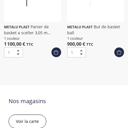
Panier de
But de basket
METALU PLAST
METALU PLAST
basket a sceller 3,05 m
ball
déport 1,20 m
1 couleur
1 couleur
1 100,00 €
900,00 €
TTC
TTC
Nos magasins
Voir la carte