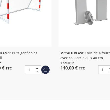
Buts gonflables
Colis de 4 fourreaux
FRANCE
METALU PLAST
ll
avec couvercle 80 x 40 cm
r
1 couleur
0 €
110,00 €
TTC
TTC