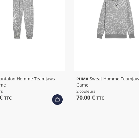
Sweat Homme Teamjaws Post
PUMA
ame
Game
rs
2 couleurs
 €
70,00 €
TTC
TTC