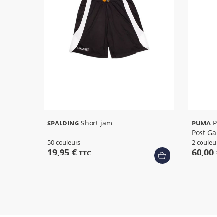
+ 46
Short jam
Pantalon Homme Teamjaws
SPALDING
PUMA
Post G
50 couleurs
2 couleu
19,95 €
60,00
TTC