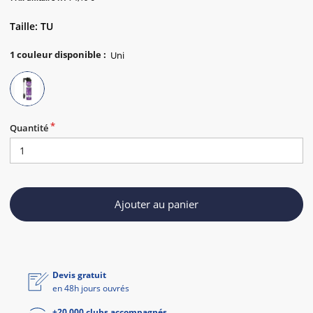
Taille: TU
1
couleur disponible
:
Quantité
Ajouter au panier
Devis gratuit
en 48h jours ouvrés
+20 000 clubs accompagnés