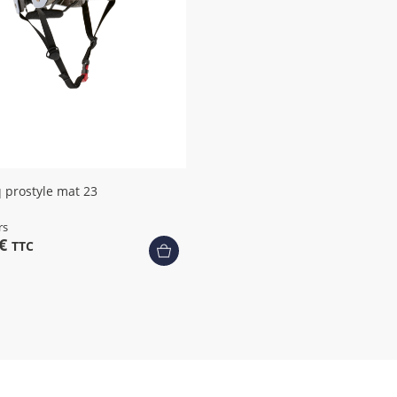
 prostyle mat 23
rs
 €
TTC