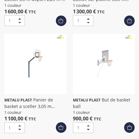
sceller
déport 1,20 m
1 couleur
1 couleur
1 600,00 €
1 300,00 €
TTC
TTC
Panier de
But de basket
METALU PLAST
METALU PLAST
basket a sceller 3,05 m
ball
déport 1,20 m
1 couleur
1 couleur
1 100,00 €
900,00 €
TTC
TTC