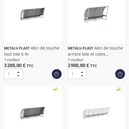
Abri de touche
Abri de touche
METALU PLAST
METALU PLAST
tout tole 6 m
arriere tole et cotes
transparent 6 m
1 couleur
1 couleur
3 200,00 €
2 900,00 €
TTC
TTC